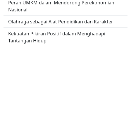
Peran UMKM dalam Mendorong Perekonomian
Nasional
Olahraga sebagai Alat Pendidikan dan Karakter
Kekuatan Pikiran Positif dalam Menghadapi
Tantangan Hidup
Puisi Sebagai Media Refleksi Diri dan Keindahan
Bahasa
Investasi Jangka Panjang untuk Mencapai
Kemandirian Finansial
No links found.