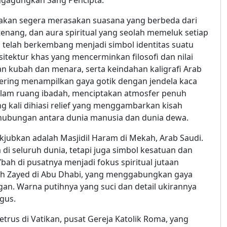
 akan segera merasakan suasana yang berbeda dari
tenang, dan aura spiritual yang seolah memeluk setiap
ah telah berkembang menjadi simbol identitas suatu
itektur khas yang mencerminkan filosofi dan nilai
an kubah dan menara, serta keindahan kaligrafi Arab
 sering menampilkan gaya gotik dengan jendela kaca
lam ruang ibadah, menciptakan atmosfer penuh
g kali dihiasi relief yang menggambarkan kisah
hubungan antara dunia manusia dan dunia dewa.
kjubkan adalah Masjidil Haram di Mekah, Arab Saudi.
 di seluruh dunia, tetapi juga simbol kesatuan dan
ah di pusatnya menjadi fokus spiritual jutaan
ikh Zayed di Abu Dhabi, yang menggabungkan gaya
gan. Warna putihnya yang suci dan detail ukirannya
gus.
Petrus di Vatikan, pusat Gereja Katolik Roma, yang