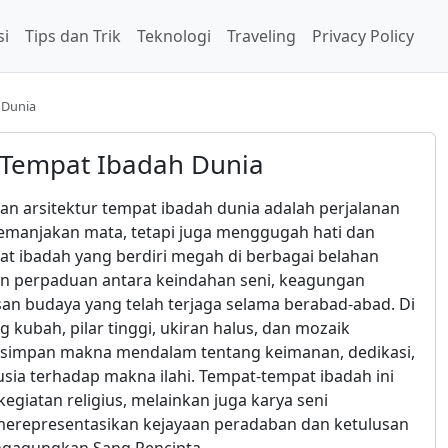
si
Tips dan Trik
Teknologi
Traveling
Privacy Policy
 Dunia
r Tempat Ibadah Dunia
an arsitektur tempat ibadah dunia adalah perjalanan
emanjakan mata, tetapi juga menggugah hati dan
pat ibadah yang berdiri megah di berbagai belahan
n perpaduan antara keindahan seni, keagungan
risan budaya yang telah terjaga selama berabad-abad. Di
g kubah, pilar tinggi, ukiran halus, dan mozaik
rsimpan makna mendalam tentang keimanan, dedikasi,
sia terhadap makna ilahi. Tempat-tempat ibadah ini
egiatan religius, melainkan juga karya seni
erepresentasikan kejayaan peradaban dan ketulusan
gagungkan Sang Pencipta.