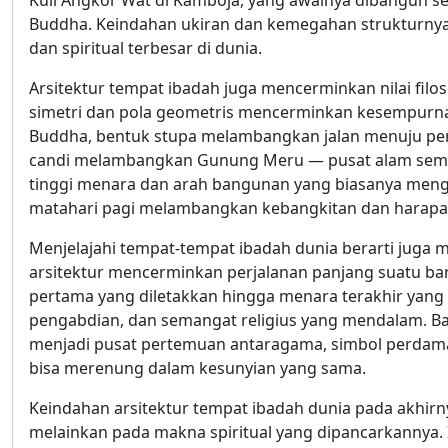
Buddha. Keindahan ukiran dan kemegahan strukturnya m
dan spiritual terbesar di dunia.
Arsitektur tempat ibadah juga mencerminkan nilai filo
simetri dan pola geometris mencerminkan kesempurnaa
Buddha, bentuk stupa melambangkan jalan menuju pe
candi melambangkan Gunung Meru — pusat alam semest
tinggi menara dan arah bangunan yang biasanya meng
matahari pagi melambangkan kebangkitan dan harapa
Menjelajahi tempat-tempat ibadah dunia berarti juga m
arsitektur mencerminkan perjalanan panjang suatu bang
pertama yang diletakkan hingga menara terakhir yang
pengabdian, dan semangat religius yang mendalam. Ba
menjadi pusat pertemuan antaragama, simbol perdamai
bisa merenung dalam kesunyian yang sama.
Keindahan arsitektur tempat ibadah dunia pada akhirny
melainkan pada makna spiritual yang dipancarkannya.